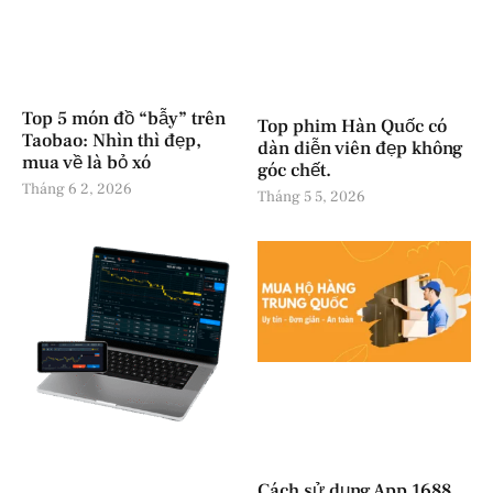
Top 5 món đồ “bẫy” trên
Top phim Hàn Quốc có
Taobao: Nhìn thì đẹp,
dàn diễn viên đẹp không
mua về là bỏ xó
góc chết.
Tháng 6 2, 2026
Tháng 5 5, 2026
Cách sử dụng App 1688