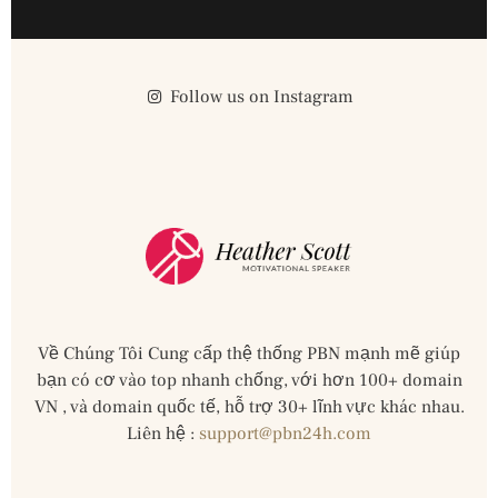
Follow us on Instagram
Về Chúng Tôi Cung cấp thệ thống PBN mạnh mẽ giúp
bạn có cơ vào top nhanh chống, với hơn 100+ domain
VN , và domain quốc tế, hỗ trợ 30+ lĩnh vực khác nhau.
Liên hệ :
support@pbn24h.com