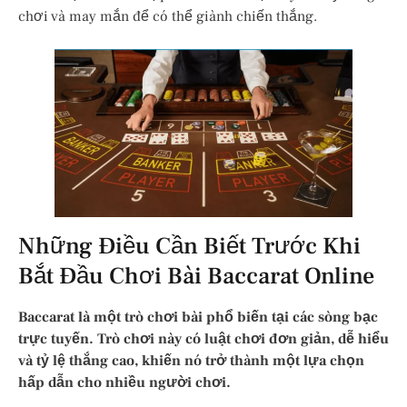
chơi và may mắn để có thể giành chiến thắng.
Những Điều Cần Biết Trước Khi
Bắt Đầu Chơi Bài Baccarat Online
Baccarat là một trò chơi bài phổ biến tại các sòng bạc
trực tuyến. Trò chơi này có luật chơi đơn giản, dễ hiểu
và tỷ lệ thắng cao, khiến nó trở thành một lựa chọn
hấp dẫn cho nhiều người chơi.