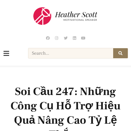
Soi Cầu 247: Những
Công Cụ Hỗ Trợ Hiệu
Quả Nâng Cao Tỷ Lệ