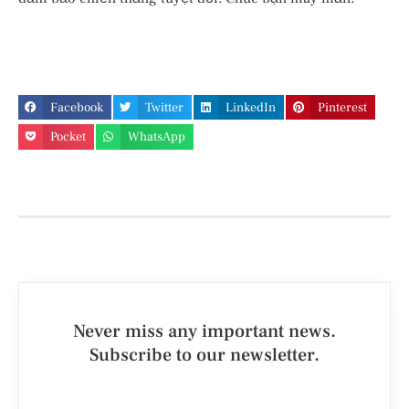
Facebook
Twitter
LinkedIn
Pinterest
Pocket
WhatsApp
Never miss any important news.
Subscribe to our newsletter.