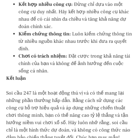
Kết hợp nhiều công cụ:
Đừng chỉ dựa vào một
công cụ duy nhất. Hãy kết hợp nhiều công cụ khác
nhau để có cái nhìn đa chiều và tăng khả năng dự
đoán chính xác.
Kiểm chứng thông tin:
Luôn kiểm chứng thông tin
từ nhiều nguồn khác nhau trước khi đưa ra quyết
định.
Chơi có trách nhiệm:
Đặt cược trong khả năng tài
chính của bạn và không để ảnh hưởng đến cuộc
sống cá nhân.
Kết luận
Soi cầu 247 là một hoạt động thú vị và có thể mang lại
những phần thưởng hấp dẫn. Bằng cách sử dụng các
công cụ hỗ trợ hiệu quả và áp dụng những chiến thuật
chơi thông minh, bạn có thể nâng cao tỷ lệ thắng và tận
hưởng niềm vui chơi xổ số. Hãy luôn nhớ rằng, soi cầu
chỉ là một hình thức dự đoán, và không có công thức nào
đảm bảo chiến thắng tuyệt đối. Chúc bạn may mắn!