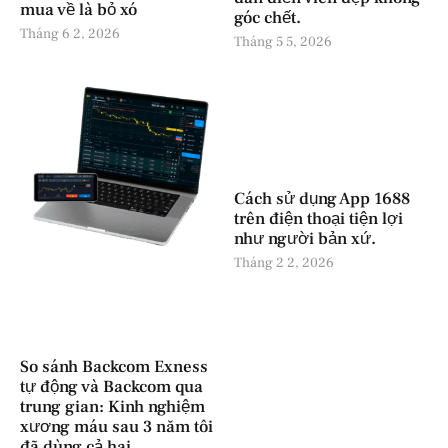
mua về là bỏ xó
góc chết.
Tháng 6 2, 2026
Tháng 5 5, 2026
Cách sử dụng App 1688
trên điện thoại tiện lợi
như người bản xứ.
Tháng 2 2, 2026
So sánh Backcom Exness
tự động và Backcom qua
trung gian: Kinh nghiệm
xương máu sau 3 năm tôi
đã dùng cả hai