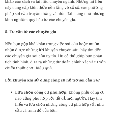
khảo các sách và tài liệu chuyên ngành. Những tài liệu
này cung cấp kiến thức nền tảng về xổ số, các phương
pháp soi cầu truyền thống và hiện đại, cũng như những
kinh nghiệm quý báu từ các chuyên gia.
5. Tư vấn từ các chuyên gia
Nếu bạn gặp khó khăn trong việc soi cầu hoặc muốn
nhận được những lời khuyên chuyên sâu, hãy tìm đến
các chuyên gia soi cầu uy tín. Họ có thể giúp bạn phân
tích tình hình, đưa ra những dự đoán chính xác và tư vấn
chiến thuật chơi hiệu quả.
Lời khuyên khi sử dụng công cụ hỗ trợ soi cầu 247
Lựa chọn công cụ phù hợp:
Không phải công cụ
nào cũng phù hợp với tất cả mọi người. Hãy tìm
hiểu và lựa chọn những công cụ phù hợp với nhu
cầu và trình độ của bạn.