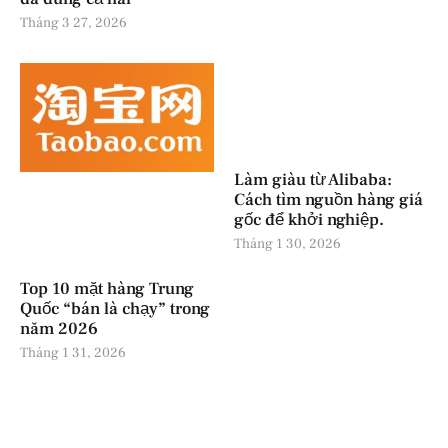
Tháng 3 27, 2026
Làm giàu từ Alibaba:
Cách tìm nguồn hàng giá
gốc để khởi nghiệp.
Tháng 1 30, 2026
Top 10 mặt hàng Trung
Quốc “bán là chạy” trong
năm 2026
Tháng 1 31, 2026