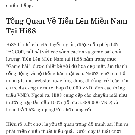
chiến thắng.
Tổng Quan Về Tiến Lên Miền Nam
Tại Hi88
Hi88 là nhà cái trực tuyến uy tín, được cấp phép bởi
PAGCOR, nổi bật với các sảnh casino và game bài chất
lượng. Tiến Lên Miền Nam tại Hi88 nằm trong mục
“Game bài”, được thiết kế với đồ họa đẹp mắt, âm thanh
sống động, và hệ thống bảo mật cao. Người chơi có thể
tham gia qua website hoặc ứng dụng di động, với các bàn
cược đa dạng từ mức thấp (10.000 VNĐ) đến cao (hàng
triệu VNĐ). Ngoài ra, Hi88 cung cấp các khuyến mãi như
thưởng nạp lần đầu 100% (tối đa 3.888.000 VNĐ) và
hoàn trả 1.5%, giúp người chơi tăng vốn.
Hiểu rõ luật chơi là yếu tố quan trọng để tránh sai lầm và
phát triển chiến thuật hiệu quả. Dưới đây là luật chơi