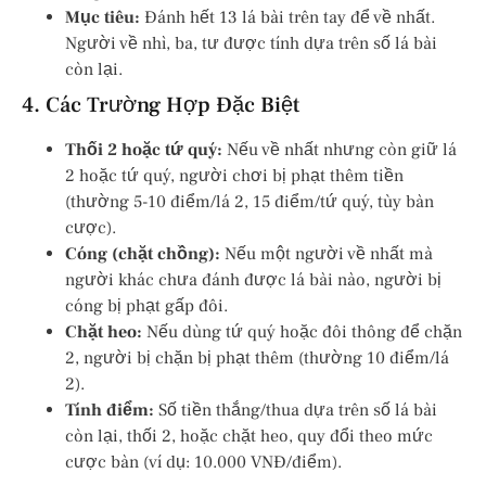
Mục tiêu:
Đánh hết 13 lá bài trên tay để về nhất.
Người về nhì, ba, tư được tính dựa trên số lá bài
còn lại.
4. Các Trường Hợp Đặc Biệt
Thối 2 hoặc tứ quý:
Nếu về nhất nhưng còn giữ lá
2 hoặc tứ quý, người chơi bị phạt thêm tiền
(thường 5-10 điểm/lá 2, 15 điểm/tứ quý, tùy bàn
cược).
Cóng (chặt chồng):
Nếu một người về nhất mà
người khác chưa đánh được lá bài nào, người bị
cóng bị phạt gấp đôi.
Chặt heo:
Nếu dùng tứ quý hoặc đôi thông để chặn
2, người bị chặn bị phạt thêm (thường 10 điểm/lá
2).
Tính điểm:
Số tiền thắng/thua dựa trên số lá bài
còn lại, thối 2, hoặc chặt heo, quy đổi theo mức
cược bàn (ví dụ: 10.000 VNĐ/điểm).