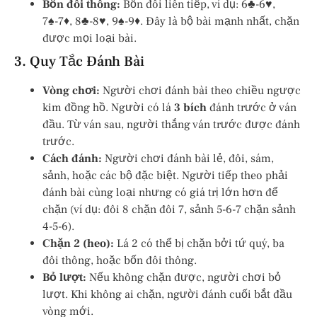
Bốn đôi thông:
Bốn đôi liên tiếp, ví dụ: 6♣-6♥,
7♠-7♦, 8♣-8♥, 9♠-9♦. Đây là bộ bài mạnh nhất, chặn
được mọi loại bài.
3. Quy Tắc Đánh Bài
Vòng chơi:
Người chơi đánh bài theo chiều ngược
kim đồng hồ. Người có lá
3 bích
đánh trước ở ván
đầu. Từ ván sau, người thắng ván trước được đánh
trước.
Cách đánh:
Người chơi đánh bài lẻ, đôi, sám,
sảnh, hoặc các bộ đặc biệt. Người tiếp theo phải
đánh bài cùng loại nhưng có giá trị lớn hơn để
chặn (ví dụ: đôi 8 chặn đôi 7, sảnh 5-6-7 chặn sảnh
4-5-6).
Chặn 2 (heo):
Lá 2 có thể bị chặn bởi tứ quý, ba
đôi thông, hoặc bốn đôi thông.
Bỏ lượt:
Nếu không chặn được, người chơi bỏ
lượt. Khi không ai chặn, người đánh cuối bắt đầu
vòng mới.