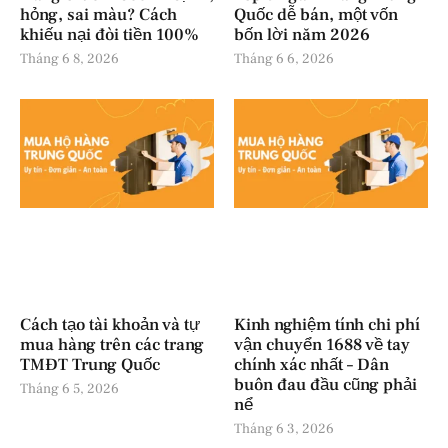
hỏng, sai màu? Cách
Quốc dễ bán, một vốn
khiếu nại đòi tiền 100%
bốn lời năm 2026
Tháng 6 8, 2026
Tháng 6 6, 2026
Cách tạo tài khoản và tự
Kinh nghiệm tính chi phí
mua hàng trên các trang
vận chuyển 1688 về tay
TMĐT Trung Quốc
chính xác nhất – Dân
buôn đau đầu cũng phải
Tháng 6 5, 2026
nể
Tháng 6 3, 2026