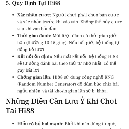
5. Quy Định Tại Hi88
Xác nhận cược:
Người chơi phải chọn bàn cược
và xác nhận trước khi vào ván. Không thể hủy cược
sau khi ván bắt đầu.
Thời gian đánh:
Mỗi lượt đánh có thời gian giới
hạn (thường 10-15 giây). Nếu hết giờ, hệ thống tự
động bỏ lượt.
Kết nối ổn định:
Nếu mất kết nối, hệ thống Hi88
sẽ tự động đánh bài theo thứ tự nhỏ nhất, có thể
gây bất lợi.
Chống gian lận:
Hi88 sử dụng công nghệ RNG
(Random Number Generator) để đảm bảo chia bài
ngẫu nhiên, và tài khoản gian lận sẽ bị khóa.
Những Điều Cần Lưu Ý Khi Chơi
Tại Hi88
Hiểu rõ bộ bài mạnh:
Biết khi nào dùng tứ quý,