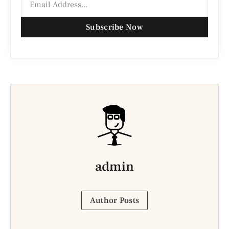
Subscribe Now
admin
Author Posts