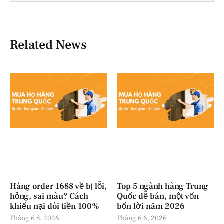
Related News
Hàng order 1688 về bị lỗi,
Top 5 ngành hàng Trung
hỏng, sai màu? Cách
Quốc dễ bán, một vốn
khiếu nại đòi tiền 100%
bốn lời năm 2026
Tháng 6 8, 2026
Tháng 6 6, 2026