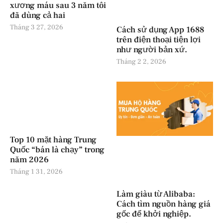
xương máu sau 3 năm tôi
đã dùng cả hai
Tháng 3 27, 2026
Cách sử dụng App 1688
trên điện thoại tiện lợi
như người bản xứ.
Tháng 2 2, 2026
Top 10 mặt hàng Trung
Quốc “bán là chạy” trong
năm 2026
Tháng 1 31, 2026
Làm giàu từ Alibaba:
Cách tìm nguồn hàng giá
gốc để khởi nghiệp.