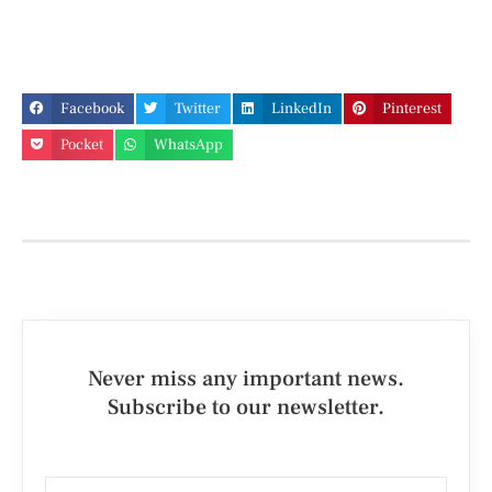
Facebook
Twitter
LinkedIn
Pinterest
Pocket
WhatsApp
Never miss any important news.
Subscribe to our newsletter.