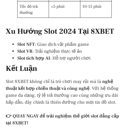
Tốc độ trả
<5 phút
10-15 phút
thưởng
Xu Hướng Slot 2024 Tại 8XBET
Slot NFT
: Giao dịch vật phẩm game
Slot VR
: Trải nghiệm thực tế ảo
Slot tích hợp AI
: Hỗ trợ người chơi
Kết Luận
Slot 8XBET không chỉ là trò chơi may rủi mà là
nghệ
thuật kết hợp chiến thuật và công nghệ
. Với hệ thống
game đa dạng, tỷ lệ trả thưởng cao cùng những ưu đãi
hấp dẫn, đây chính là thiên đường cho mọi tín đồ slot.
👉 QUAY NGAY để trải nghiệm thế giới slot đẳng cấp
tại 8XBET!