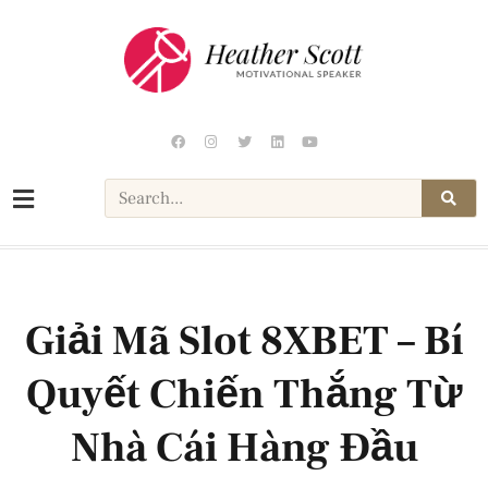
Giải Mã Slot 8XBET – Bí
Quyết Chiến Thắng Từ
Nhà Cái Hàng Đầu