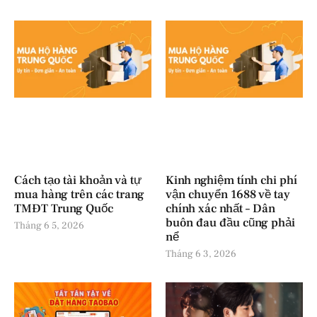
Cách tạo tài khoản và tự
Kinh nghiệm tính chi phí
mua hàng trên các trang
vận chuyển 1688 về tay
TMĐT Trung Quốc
chính xác nhất – Dân
buôn đau đầu cũng phải
Tháng 6 5, 2026
nể
Tháng 6 3, 2026