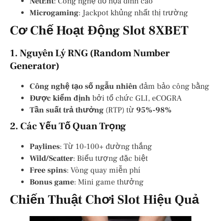
NetEnt
: Công nghệ đồ họa đỉnh cao
Microgaming
: Jackpot khủng nhất thị trường
Cơ Chế Hoạt Động Slot 8XBET
1. Nguyên Lý RNG (Random Number
Generator)
Công nghệ tạo số ngẫu nhiên
đảm bảo công bằng
Được kiểm định
bởi tổ chức GLI, eCOGRA
Tần suất trả thưởng
(RTP) từ
95%-98%
2. Các Yếu Tố Quan Trọng
Paylines
: Từ 10-100+ đường thắng
Wild/Scatter
: Biểu tượng đặc biệt
Free spins
: Vòng quay miễn phí
Bonus game
: Mini game thưởng
Chiến Thuật Chơi Slot Hiệu Quả