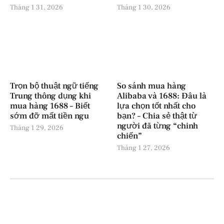
Tháng 1 31, 2026
Tháng 1 30, 2026
Trọn bộ thuật ngữ tiếng
So sánh mua hàng
Trung thông dụng khi
Alibaba và 1688: Đâu là
mua hàng 1688 – Biết
lựa chọn tốt nhất cho
sớm đỡ mất tiền ngu
bạn? – Chia sẻ thật từ
người đã từng “chinh
Tháng 1 29, 2026
chiến”
Tháng 1 27, 2026