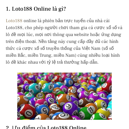
1. Loto188 Online là gì?
Loto188
online là phiên bản trực tuyến của nhà cái
Loto188, cho phép người chơi tham gia cá cược xổ số và
lô đề mọi lúc, mọi nơi thông qua website hoặc ứng dụng
trên điện thoại. Nền tảng này cung cấp đầy đủ các hình
thức cá cược xổ số truyền thống của Việt Nam (xổ số
miền Bắc, miền Trung, miền Nam) cùng nhiều loại hình
lô đề khác nhau với tỷ lệ trả thưởng hấp dẫn.
2. Ưu điểm của Loto188 Online