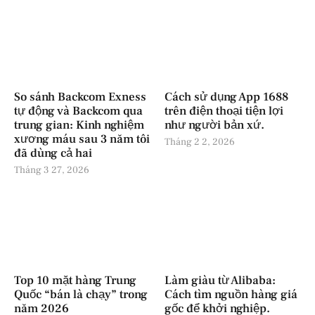
So sánh Backcom Exness
Cách sử dụng App 1688
tự động và Backcom qua
trên điện thoại tiện lợi
trung gian: Kinh nghiệm
như người bản xứ.
xương máu sau 3 năm tôi
Tháng 2 2, 2026
đã dùng cả hai
Tháng 3 27, 2026
Top 10 mặt hàng Trung
Làm giàu từ Alibaba:
Quốc “bán là chạy” trong
Cách tìm nguồn hàng giá
năm 2026
gốc để khởi nghiệp.