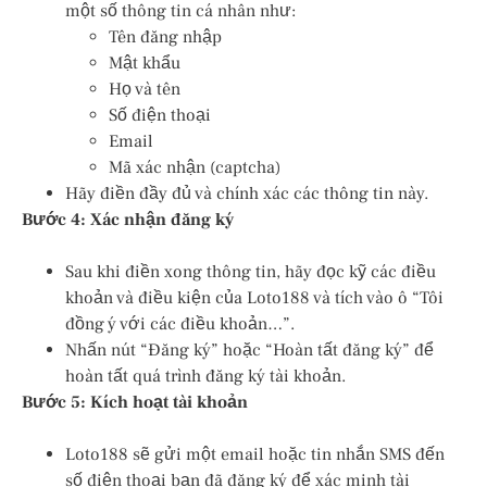
một số thông tin cá nhân như:
Tên đăng nhập
Mật khẩu
Họ và tên
Số điện thoại
Email
Mã xác nhận (captcha)
Hãy điền đầy đủ và chính xác các thông tin này.
Bước 4: Xác nhận đăng ký
Sau khi điền xong thông tin, hãy đọc kỹ các điều
khoản và điều kiện của Loto188 và tích vào ô “Tôi
đồng ý với các điều khoản…”.
Nhấn nút “Đăng ký” hoặc “Hoàn tất đăng ký” để
hoàn tất quá trình đăng ký tài khoản.
Bước 5: Kích hoạt tài khoản
Loto188 sẽ gửi một email hoặc tin nhắn SMS đến
số điện thoại bạn đã đăng ký để xác minh tài