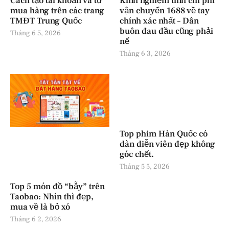
Cách tạo tài khoản và tự
Kinh nghiệm tính chi phí
mua hàng trên các trang
vận chuyển 1688 về tay
TMĐT Trung Quốc
chính xác nhất – Dân
buôn đau đầu cũng phải
Tháng 6 5, 2026
nể
Tháng 6 3, 2026
Top phim Hàn Quốc có
dàn diễn viên đẹp không
góc chết.
Tháng 5 5, 2026
Top 5 món đồ “bẫy” trên
Taobao: Nhìn thì đẹp,
mua về là bỏ xó
Tháng 6 2, 2026