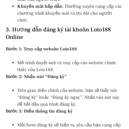
Khuyến mãi hấp dẫn
: Thường xuyên cung cấp các
chương trình khuyến mãi và ưu đãi cho người
chơi.
3. Hướng dẫn đăng ký tài khoản Loto188
Online
Bước 1: Truy cập website Loto188
Mở trình duyệt web và truy cập vào website chính
thức của Loto188.
Bước 2: Nhấn nút “Đăng ký”
Trên giao diện chính của website, bạn sẽ thấy nút
“Đăng ký” hoặc “Đăng ký ngay”. Nhấn vào nút này
để bắt đầu quá trình đăng ký.
Bước 3: Điền thông tin đăng ký
Một form đăng ký sẽ hiện ra, yêu cầu bạn cung cấp