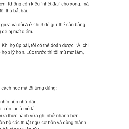
 hơn. Không còn kiểu “nhét đại” cho xong, mà
ối thủ bắt bài.
i giữa và đôi A ở chi 3 để giữ thế cân bằng.
 dễ bị mất điểm.
 Khi họ úp bài, tôi có thể đoán được: “À, chi
 hợp lý hơn. Lúc trước thì tôi mù mờ lắm,
ài cách học mà tôi từng dùng:
 nhìn nên nhớ dần.
t còn lại là mô tả.
i, vừa thực hành vừa ghi nhớ nhanh hơn.
oàn bộ các thuật ngữ cơ bản và dùng thành