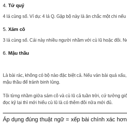
4.
Tứ quý
4 lá cùng số. Ví dụ: 4 lá Q. Gặp bộ này là ăn chắc một chi nế
5.
Xám cô
3 lá cùng số. Cái này nhiều người nhầm với cù lũ hoặc đôi. 
6.
Mậu thầu
Là bài rác, không có bộ nào đặc biệt cả. Nếu ván bài quá xấu
mậu thầu để tránh binh lủng.
Tôi từng nhầm giữa sám cô và cù lũ cả tuần trời, cứ tưởng giốn
đọc kỹ lại thì mới hiểu cù lũ là có thêm đôi nữa mới đủ.
Áp dụng đúng thuật ngữ = xếp bài chính xác hơn