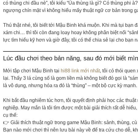
có thùng chi đầu nè”, tôi kiểu “Ủa thùng là gì? Có thùng phi à
ngượng chín mặt vì không hiểu mấy thuật ngữ cơ bản trong 
Thú thật nhé, tôi biết tới Mậu Binh khá muộn. Khi mà tụi bạn đ
xám chi… thì tôi còn đang loay hoay không phân biệt nổi “sả
lực tìm hiểu kỹ hơn và giờ đây, tôi có thể chia sẻ lại cho bạn 
Lúc đầu chơi theo bản năng, sau đó mới biết mìn
Mới tập chơi Mậu Binh tại
hi88 link mới nhất
, tôi có thói que
lại. Thấy 3 lá cùng số là gom liền mà không biết đó gọi là “sá
là vô dụng, nhưng hóa ra đó là “thùng” – một bộ cực kỳ mạnh.
Khi bắt đầu nghiêm túc hơn, tôi quyết định phải học các thuậ
nghiệp. May mắn là tôi tìm được một bài giải thích rất dễ hiểu
cụ thể:
👉 Giải thích thuật ngữ trong game Mậu Binh: sảnh, thùng, c
Bạn nào mới chơi thì nên lưu bài này về để tra cứu cho dễ, khỏ