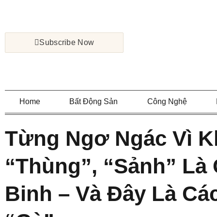
Subscribe Now
Home
Bất Động Sản
Công Nghệ
Từng Ngơ Ngác Vì K
“Thùng”, “Sảnh” Là 
Binh – Và Đây Là Cá