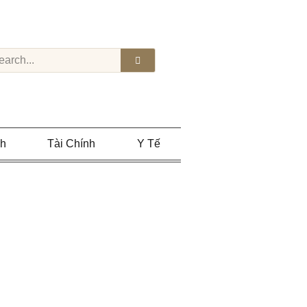
nh
Tài Chính
Y Tế