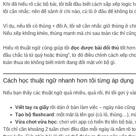
Khi đã hiểu rõ các bộ bài, tôi bắt đầu biết cách sắp xếp logic
tôi cân nhắc: nên để sảnh ở chi nào, cù lũ ở đâu để không bị đ
Ví dụ, nếu tôi có thùng + đôi A, tôi sẽ cân nhắc giữ thùng ở ch
Nếu xếp không khéo, thùng mạnh mà chi sau toàn rác thì cũng
Hiểu rõ thuật ngữ cũng giúp tôi
đọc được bài đối thủ
tốt hơn.
đầu chắc là tứ quý hoặc thùng”, từ đó điều chỉnh cách xếp cho
toàn thua do không biết mình đang đối mặt với bộ gì.
Cách học thuật ngữ nhanh hơn tôi từng áp dụng
Nếu bạn thấy các thuật ngữ quá nhiều, quá rối, thì tôi gợi ý v
Viết tay ra giấy
rồi dán ở bàn làm việc – ngày nào cũng
Tạo bộ flashcard
: một mặt là tên gọi (cù lũ, thùng…), mặ
Vừa chơi vừa học
: chơi với app có hiển thị tên bộ bà
Tôi chỉ cần khoảng 2 tuần chơi đều đặn mỗi ngày là nắm rõ t