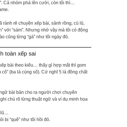
?”. Cả nhóm phá lên cười, còn tôi thì…
game.
ã rành rẽ chuyện xếp bài, sảnh rồng, cù lũ,
nh” với “sám”. Nhưng nhờ vậy mà tôi có động
nào cũng từng “gà” như tôi ngày đó.
h toàn xếp sai
n xếp bài theo kiểu… thấy gì hợp mắt thì gom
m cô” (ba lá cùng số). Cứ nghĩ 5 lá đồng chất
t ngữ bài bản cho ra người chơi chuyên
, ghi chú rõ từng thuật ngữ và ví dụ minh họa
ù lũ…
i bị “quê” như tôi hồi đó.