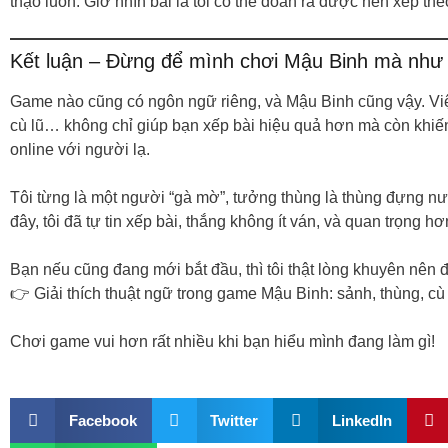
thạo luôn. Giờ nhìn bài là tôi có thể đoán ra được nên xếp the
Kết luận – Đừng để mình chơi Mậu Binh mà như đ
Game nào cũng có ngôn ngữ riêng, và Mậu Binh cũng vậy. Việ
cù lũ… không chỉ giúp bạn xếp bài hiệu quả hơn mà còn khiến b
online với người lạ.
Tôi từng là một người “gà mờ”, tưởng thùng là thùng đựng nướ
đây, tôi đã tự tin xếp bài, thắng không ít ván, và quan trọng 
Bạn nếu cũng đang mới bắt đầu, thì tôi thật lòng khuyên nên 
👉 Giải thích thuật ngữ trong game Mậu Binh: sảnh, thùng, c
Chơi game vui hơn rất nhiều khi bạn hiểu mình đang làm gì!
Facebook
Twitter
LinkedIn