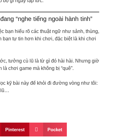
o bộ gì ngay lập tức.
ang “nghe tiếng ngoài hành tinh”
c bạn hiểu rõ các thuật ngữ như sảnh, thùng,
ạn tự tin hơn khi chơi, đặc biệt là khi chơi
c, tưởng cù lũ là từ gì đó hài hài. Nhưng giờ
hơn là chơi game mà không bị “quê”.
đọc kỹ bài này để khỏi đi đường vòng như tôi:
ù lũ…
Pinterest
Pocket