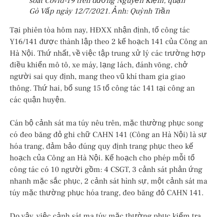
soát Covid-19 trên đường Nguyễn Kiệm, quận
Gò Vấp ngày 12/7/2021. Ảnh:
Quỳnh Trần
Tại phiên tòa hôm nay, HĐXX nhận định, tổ công tác
Y16/141 được thành lập theo 2 kế hoạch 141 của Công an
Hà Nội. Thứ nhất, về việc tập trung xử lý các trường hợp
điều khiển mô tô, xe máy, lạng lách, đánh võng, chở
người sai quy định, mang theo vũ khí tham gia giao
thông. Thứ hai, bổ sung 15 tổ công tác 141 tại công an
các quận huyện.
Cán bộ cảnh sát ma túy nêu trên, mặc thường phục song
có đeo băng đỏ ghi chữ CAHN 141 (Công an Hà Nội) là sự
hóa trang, đảm bảo đúng quy định trang phục theo kế
hoạch của Công an Hà Nội. Kế hoạch cho phép mỗi tổ
công tác có 10 người gồm: 4 CSGT, 3 cảnh sát phản ứng
nhanh mặc sắc phục, 2 cảnh sát hình sự, một cảnh sát ma
túy mặc thường phục hóa trang, đeo băng đỏ CAHN 141.
Do vậy, việc cảnh sát ma túy mặc thường phục kiểm tra