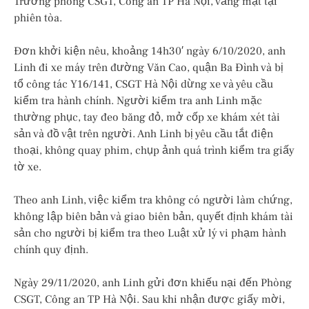
Trưởng phòng CSGT, Công an TP Hà Nội, vắng mặt tại
phiên tòa.
Đơn khởi kiện nêu, khoảng 14h30′ ngày 6/10/2020, anh
Linh đi xe máy trên đường Văn Cao, quận Ba Đình và bị
tổ công tác Y16/141, CSGT Hà Nội dừng xe và yêu cầu
kiểm tra hành chính. Người kiểm tra anh Linh mặc
thường phục, tay đeo băng đỏ, mở cốp xe khám xét tài
sản và đồ vật trên người. Anh Linh bị yêu cầu tắt điện
thoại, không quay phim, chụp ảnh quá trình kiểm tra giấy
tờ xe.
Theo anh Linh, việc kiểm tra không có người làm chứng,
không lập biên bản và giao biên bản, quyết định khám tài
sản cho người bị kiểm tra theo Luật xử lý vi phạm hành
chính quy định.
Ngày 29/11/2020, anh Linh gửi đơn khiếu nại đến Phòng
CSGT, Công an TP Hà Nội. Sau khi nhận được giấy mời,