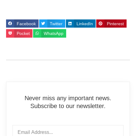
Facebook
Twitter
LinkedIn
Pinterest
Pocket
WhatsApp
Never miss any important news.
Subscribe to our newsletter.