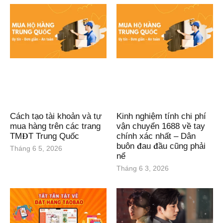
Cách tạo tài khoản và tự
Kinh nghiệm tính chi phí
mua hàng trên các trang
vận chuyển 1688 về tay
TMĐT Trung Quốc
chính xác nhất – Dân
buôn đau đầu cũng phải
Tháng 6 5, 2026
nể
Tháng 6 3, 2026