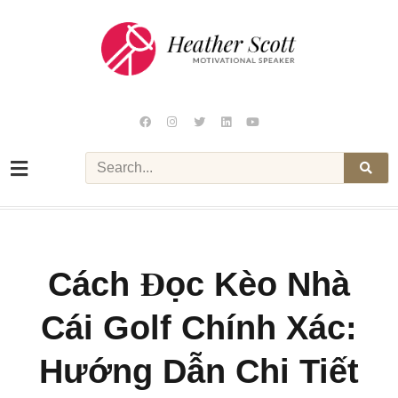
Cách Đọc Kèo Nhà
Cái Golf Chính Xác:
Hướng Dẫn Chi Tiết