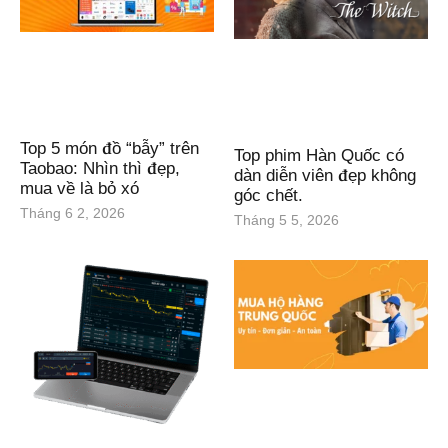
Top 5 món đồ “bẫy” trên
Top phim Hàn Quốc có
Taobao: Nhìn thì đẹp,
dàn diễn viên đẹp không
mua về là bỏ xó
góc chết.
Tháng 6 2, 2026
Tháng 5 5, 2026