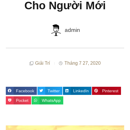
Cho Người Mới
admin
Giải Trí
Tháng 7 27, 2020
Facebook
Twitter
LinkedIn
Pinterest
Pocket
WhatsApp