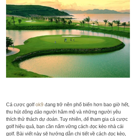
Cá cược golf
ok9
đang trở nên phổ biến hơn bao giờ hết,
thu hút đông đảo người hâm mộ và những người yêu
thích thử thách dự đoán. Tuy nhiên, để tham gia cá cược
golf hiệu quả, bạn cần nắm vững cách đọc kèo nhà cái
golf. Bài viết này sẽ hướng dẫn chi tiết về cách đọc kèo,