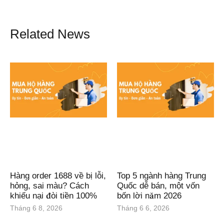
Related News
Hàng order 1688 về bị lỗi,
Top 5 ngành hàng Trung
hỏng, sai màu? Cách
Quốc dễ bán, một vốn
khiếu nại đòi tiền 100%
bốn lời năm 2026
Tháng 6 8, 2026
Tháng 6 6, 2026