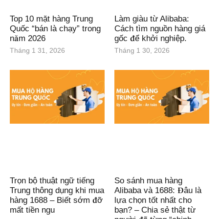
Top 10 mặt hàng Trung
Làm giàu từ Alibaba:
Quốc “bán là chạy” trong
Cách tìm nguồn hàng giá
năm 2026
gốc để khởi nghiệp.
Tháng 1 31, 2026
Tháng 1 30, 2026
Trọn bộ thuật ngữ tiếng
So sánh mua hàng
Trung thông dụng khi mua
Alibaba và 1688: Đâu là
hàng 1688 – Biết sớm đỡ
lựa chọn tốt nhất cho
mất tiền ngu
bạn? – Chia sẻ thật từ