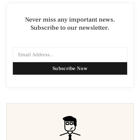
Never miss any important news.
Subscribe to our newsletter.
Subscribe Now