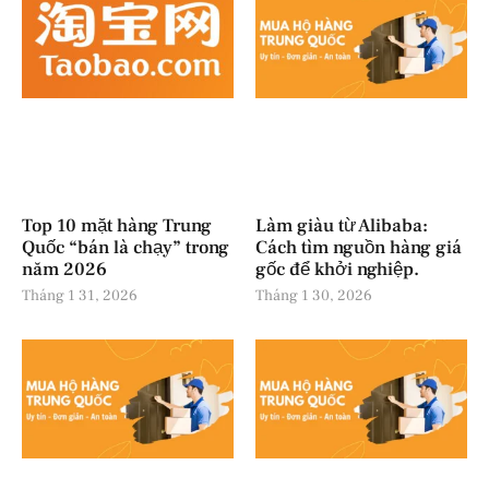
Top 10 mặt hàng Trung
Làm giàu từ Alibaba:
Quốc “bán là chạy” trong
Cách tìm nguồn hàng giá
năm 2026
gốc để khởi nghiệp.
Tháng 1 31, 2026
Tháng 1 30, 2026