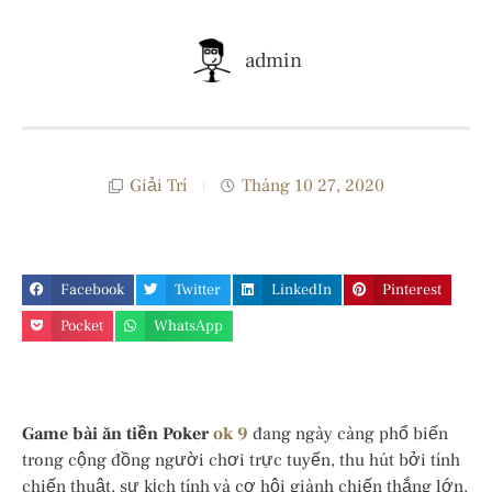
admin
Giải Trí
Tháng 10 27, 2020
Facebook
Twitter
LinkedIn
Pinterest
Pocket
WhatsApp
Game bài ăn tiền Poker
ok
9
đang ngày càng phổ biến
trong cộng đồng người chơi trực tuyến, thu hút bởi tính
chiến thuật, sự kịch tính và cơ hội giành chiến thắng lớn.