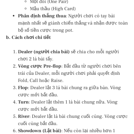
Một đôi (One Pair)
Mậu thầu (High Card)
Phân định thắng thua
: Người chơi có tay bài
mạnh nhất sẽ giành chiến thắng và nhận được toàn
bộ số tiền cược trong pot.
b. Cách chơi chi tiết
Dealer (người chia bài)
sẽ chia cho mỗi người
chơi 2 lá bài tẩy.
Vòng cược Pre-flop
: Bắt đầu từ người chơi bên
trái của Dealer, mỗi người chơi phải quyết định
Fold, Call hoặc Raise.
Flop
: Dealer lật 3 lá bài chung ra giữa bàn. Vòng
cược mới bắt đầu.
Turn
: Dealer lật thêm 1 lá bài chung nữa. Vòng
cược mới bắt đầu.
River
: Dealer lật lá bài chung cuối cùng. Vòng cược
cuối cùng bắt đầu.
Showdown (Lật bài)
: Nếu còn lại nhiều hơn 1