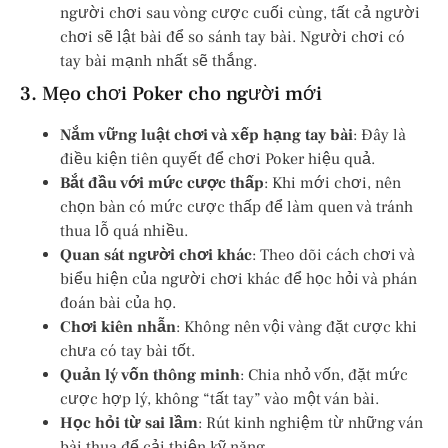
người chơi sau vòng cược cuối cùng, tất cả người
chơi sẽ lật bài để so sánh tay bài. Người chơi có
tay bài mạnh nhất sẽ thắng.
3. Mẹo chơi Poker cho người mới
Nắm vững luật chơi và xếp hạng tay bài
: Đây là
điều kiện tiên quyết để chơi Poker hiệu quả.
Bắt đầu với mức cược thấp
: Khi mới chơi, nên
chọn bàn có mức cược thấp để làm quen và tránh
thua lỗ quá nhiều.
Quan sát người chơi khác
: Theo dõi cách chơi và
biểu hiện của người chơi khác để học hỏi và phán
đoán bài của họ.
Chơi kiên nhẫn
: Không nên vội vàng đặt cược khi
chưa có tay bài tốt.
Quản lý vốn thông minh
: Chia nhỏ vốn, đặt mức
cược hợp lý, không “tất tay” vào một ván bài.
Học hỏi từ sai lầm
: Rút kinh nghiệm từ những ván
bài thua để cải thiện kỹ năng.