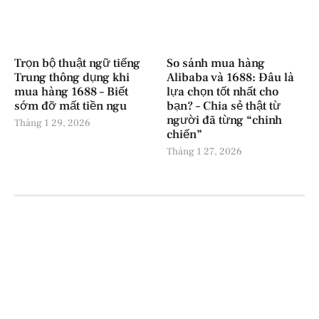
Trọn bộ thuật ngữ tiếng
So sánh mua hàng
Trung thông dụng khi
Alibaba và 1688: Đâu là
mua hàng 1688 – Biết
lựa chọn tốt nhất cho
sớm đỡ mất tiền ngu
bạn? – Chia sẻ thật từ
người đã từng “chinh
Tháng 1 29, 2026
chiến”
Tháng 1 27, 2026