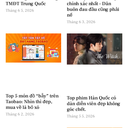
TMĐT Trung Quốc
chính xác nhất – Dân
buôn đau đầu cũng phải
Tháng 6 5, 2026
nể
Tháng 6 3, 2026
Top 5 món đồ “bẫy” trên
Top phim Hàn Quốc có
Taobao: Nhìn thì đẹp,
dàn diễn viên đẹp không
mua về là bỏ xó
góc chết.
Tháng 6 2, 2026
Tháng 5 5, 2026