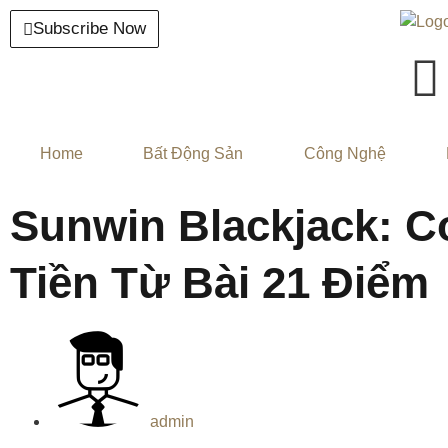
Subscribe Now
Home
Bất Động Sản
Công Nghệ
Sunwin Blackjack: C
Tiền Từ Bài 21 Điểm
admin