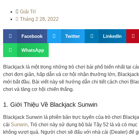
Giải Trí
Tháng 2 28, 2022
Facebook
Twitter
LinkedIn
WhatsApp
Blackjack là một trong những trò chơi bài phổ biến nhất tại các
chơi đơn giản, hấp dẫn và cơ hội nhận thưởng lớn, Blackjac
mới bắt đầu. Bài viết này sẽ hướng dẫn chi tiết cách chơi Bl
chơi và tăng cơ hội chiến thắng.
1. Giới Thiệu Về Blackjack Sunwin
Blackjack Sunwin là phiên bản trực tuyến của trò chơi Blackj
cái
Sunwin
. Trò chơi này sử dụng bộ bài Tây 52 lá và có mục 
không vượt quá. Người chơi sẽ đấu với nhà cái (Dealer) để g