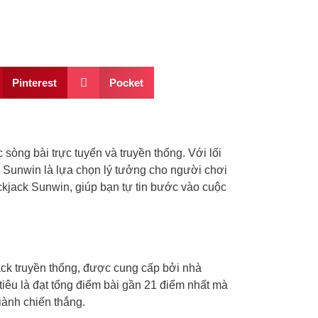
Pinterest
Pocket
 sòng bài trực tuyến và truyền thống. Với lối
k Sunwin là lựa chọn lý tưởng cho người chơi
ackjack Sunwin, giúp bạn tự tin bước vào cuộc
ack truyền thống, được cung cấp bởi nhà
tiêu là đạt tổng điểm bài gần 21 điểm nhất mà
iành chiến thắng.