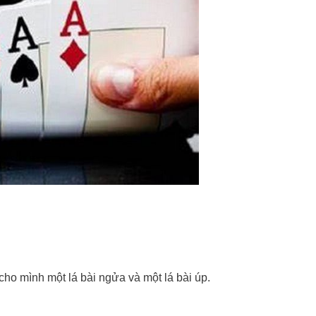
cho mình một lá bài ngửa và một lá bài úp.