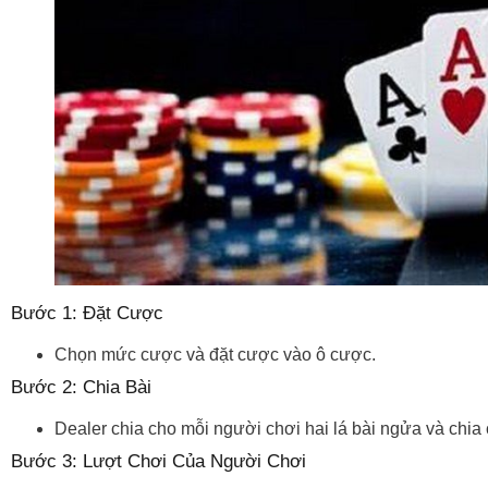
Bước 1: Đặt Cược
Chọn mức cược và đặt cược vào ô cược.
Bước 2: Chia Bài
Dealer chia cho mỗi người chơi hai lá bài ngửa và chia 
Bước 3: Lượt Chơi Của Người Chơi