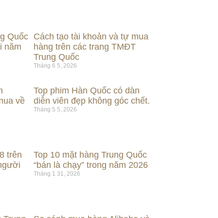
ng Quốc
Cách tạo tài khoản và tự mua
ời năm
hàng trên các trang TMĐT
Trung Quốc
Tháng 6 5, 2026
n
Top phim Hàn Quốc có dàn
 mua về
diễn viên đẹp không góc chết.
Tháng 5 5, 2026
8 trên
Top 10 mặt hàng Trung Quốc
 người
“bán là chạy” trong năm 2026
Tháng 1 31, 2026