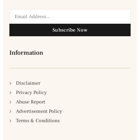
Subscribe Now
Information
Disclaimer
Privacy Policy
Abuse Report
Advertisement Policy
Terms & Conditions