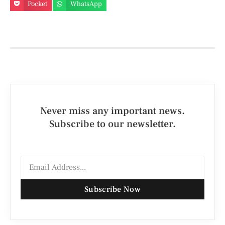
Pocket
WhatsApp
Never miss any important news.
Subscribe to our newsletter.
Subscribe Now