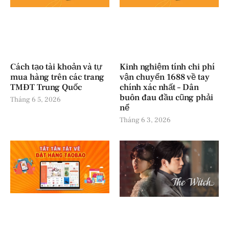
Cách tạo tài khoản và tự
Kinh nghiệm tính chi phí
mua hàng trên các trang
vận chuyển 1688 về tay
TMĐT Trung Quốc
chính xác nhất – Dân
buôn đau đầu cũng phải
Tháng 6 5, 2026
nể
Tháng 6 3, 2026