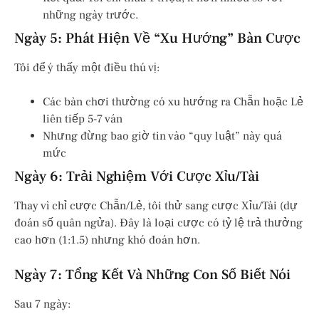
những ngày trước.
Ngày 5: Phát Hiện Về “Xu Hướng” Bàn Cược
Tôi để ý thấy một điều thú vị:
Các bàn chơi thường có xu hướng ra Chẵn hoặc Lẻ
liên tiếp 5-7 ván
Nhưng đừng bao giờ tin vào “quy luật” này quá
mức
Ngày 6: Trải Nghiệm Với Cược Xỉu/Tài
Thay vì chỉ cược Chẵn/Lẻ, tôi thử sang cược Xỉu/Tài (dự
đoán số quân ngửa). Đây là loại cược có tỷ lệ trả thưởng
cao hơn (1:1.5) nhưng khó đoán hơn.
Ngày 7: Tổng Kết Và Những Con Số Biết Nói
Sau 7 ngày: