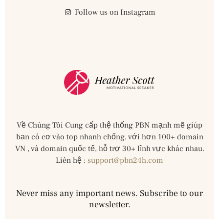
Follow us on Instagram
Về Chúng Tôi Cung cấp thệ thống PBN mạnh mẽ giúp
bạn có cơ vào top nhanh chống, với hơn 100+ domain
VN , và domain quốc tế, hỗ trợ 30+ lĩnh vực khác nhau.
Liên hệ :
support@pbn24h.com
Never miss any important news. Subscribe to our
newsletter.