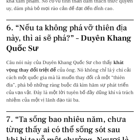
khả xâm phạm. Nó cổ vũ tinh thần dám thách thức quyền
uy, dám phá bỏ mọi rào cản để đạt đến đỉnh cao.
6. “Nếu ta không phá vỡ thiên địa
này, thì ai sẽ phá?” –
Duyên Khang
Quốc Sư
Câu nói này của Duyên Khang Quốc Sư cho thấy
khát
vọng thay đổi triệt để
của ông. Nó không chỉ là ý chí cải
cách một quốc gia mà là muốn thay đổi cả một “thiên
địa”, phá bỏ những ràng buộc đã kìm hãm sự phát triển
của vạn vật. Đây là một lời tuyên bố đầy dũng khí và trách
nhiệm của một vị lãnh đạo tài ba.
7. “Ta sống bao nhiêu năm, chưa
từng thấy ai có thể sống sót sau
khi bị ta vỗ một chưởng. Ngươi là