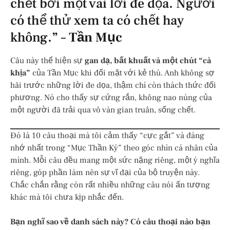
chết bởi một vài lời đe dọa. Ngươi
có thể thử xem ta có chết hay
không.” –
Tần Mục
Câu này thể hiện sự
gan dạ, bất khuất và một chút “cà
khịa”
của Tần Mục khi đối mặt với kẻ thù. Anh không sợ
hãi trước những lời đe dọa, thậm chí còn thách thức đối
phương. Nó cho thấy sự cứng rắn, không nao núng của
một người đã trải qua vô vàn gian truân, sống chết.
Đó là 10 câu thoại mà tôi cảm thấy “cực gắt” và đáng
nhớ nhất trong “Mục Thần Ký” theo góc nhìn cá nhân của
mình. Mỗi câu đều mang một sức nặng riêng, một ý nghĩa
riêng, góp phần làm nên sự vĩ đại của bộ truyện này.
Chắc chắn rằng còn rất nhiều những câu nói ấn tượng
khác mà tôi chưa kịp nhắc đến.
Bạn nghĩ sao về danh sách này? Có câu thoại nào bạn