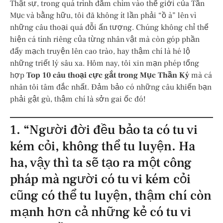
Thật sự, trong quá trình đắm chìm vào thế giới của Tần
Mục và bằng hữu, tôi đã không ít lần phải “ồ à” lên vì
những câu thoại quá đỗi ấn tượng. Chúng không chỉ thể
hiện cá tính riêng của từng nhân vật mà còn góp phần
đẩy mạch truyện lên cao trào, hay thậm chí là hé lộ
những triết lý sâu xa. Hôm nay, tôi xin mạn phép tổng
hợp
Top 10 câu thoại cực gắt trong Mục Thần Ký
mà cá
nhân tôi tâm đắc nhất. Đảm bảo có những câu khiến bạn
phải gật gù, thậm chí là sởn gai ốc đó!
1. “Người đời đều bảo ta có tu vi
kém cỏi, không thể tu luyện. Ha
ha, vậy thì ta sẽ tạo ra một công
pháp mà người có tu vi kém cỏi
cũng có thể tu luyện, thậm chí còn
mạnh hơn cả những kẻ có tu vi