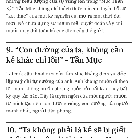
những
biểu tượng của sự vùng lên
trong “Mục Thần
Ký”. Tần Mục không chỉ thách thức mà còn tuyên bố sự
“kết thúc” của một kỷ nguyên cũ, mở ra một thời đại
mới. Nó chứa đựng sự mạnh mẽ, quyết đoán và ý chí
muốn thay đổi toàn bộ cục diện của thế giới.
9. “Con đường của ta, không cần
kẻ khác chỉ lối!” –
Tần Mục
Lại một câu thoại nữa của Tần Mục khẳng định
sự độc
lập và ý chí tự cường
của anh. Anh không muốn đi theo
lối mòn, không muốn bị ràng buộc bởi bất kỳ ai hay bất
kỳ quy tắc nào. Đây là tuyên ngôn của một người muốn
tự mình tạo nên con đường riêng, con đường của người
mạnh nhất, người tiên phong.
10. “Ta không phải là kẻ sẽ bị giết