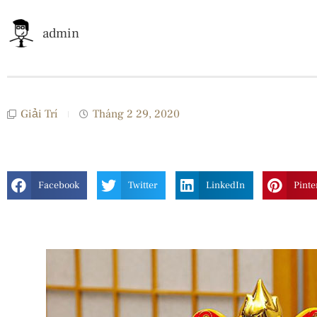
admin
Giải Trí
Tháng 2 29, 2020
Facebook
Twitter
LinkedIn
Pinte