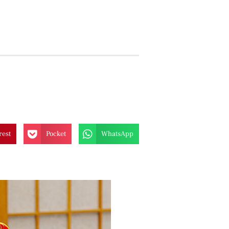
rest
Pocket
WhatsApp