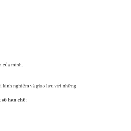
h của mình.
ỏi kinh nghiệm và giao lưu với những
t số hạn chế: