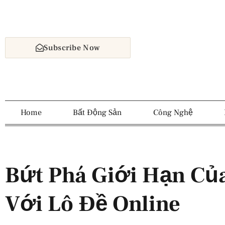
Subscribe Now
Home
Bất Động Sản
Công Nghệ
Bứt Phá Giới Hạn Củ
Với Lô Đề Online