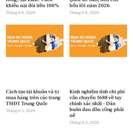
khiếu nại đòi tiền 100%
bốn lời năm 2026
Tháng 6 8, 2026
Tháng 6 6, 2026
Cách tạo tài khoản và tự
Kinh nghiệm tính chi phí
mua hàng trên các trang
vận chuyển 1688 về tay
TMĐT Trung Quốc
chính xác nhất – Dân
buôn đau đầu cũng phải
Tháng 6 5, 2026
nể
Tháng 6 3, 2026