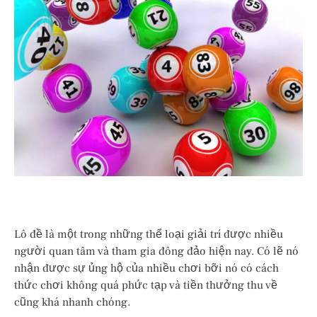
Lô đề là một trong những thể loại giải trí được nhiều
người quan tâm và tham gia đông đảo hiện nay. Có lẽ nó
nhận được sự ủng hộ của nhiều chơi bỡi nó có cách
thức chơi không quá phức tạp và tiền thưởng thu về
cũng khá nhanh chóng.