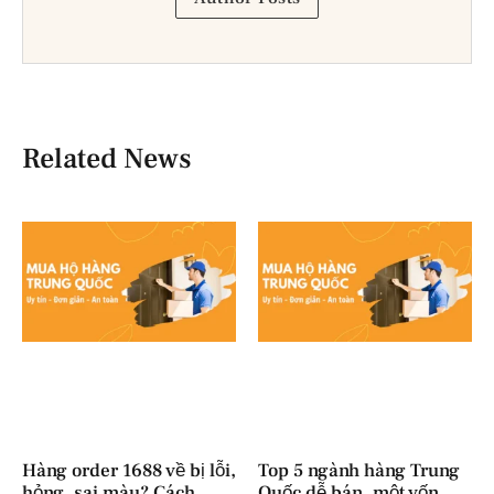
Related News
Hàng order 1688 về bị lỗi,
Top 5 ngành hàng Trung
hỏng, sai màu? Cách
Quốc dễ bán, một vốn