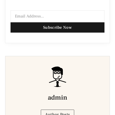
Subscribe Now
admin
Author Posts