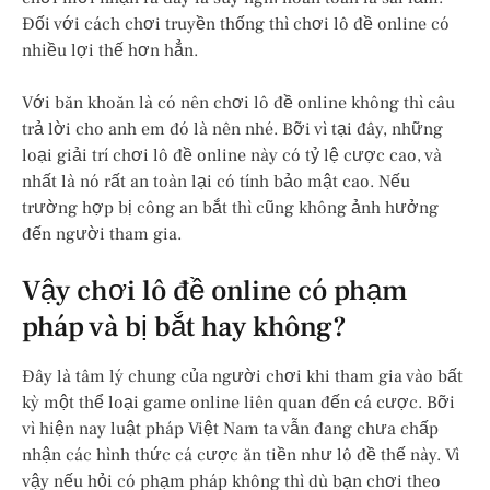
Đối với cách chơi truyền thống thì chơi lô đề online có
nhiều lợi thế hơn hẳn.
Với băn khoăn là có nên chơi lô đề online không thì câu
trả lời cho anh em đó là nên nhé. Bỡi vì tại đây, những
loại giải trí chơi lô đề online này có tỷ lệ cược cao, và
nhất là nó rất an toàn lại có tính bảo mật cao. Nếu
trường hợp bị công an bắt thì cũng không ảnh hưởng
đến người tham gia.
Vậy chơi lô đề online có phạm
pháp và bị bắt hay không?
Đây là tâm lý chung của người chơi khi tham gia vào bất
kỳ một thể loại game online liên quan đến cá cược. Bỡi
vì hiện nay luật pháp Việt Nam ta vẫn đang chưa chấp
nhận các hình thức cá cược ăn tiền như lô đề thế này. Vì
vậy nếu hỏi có phạm pháp không thì dù bạn chơi theo