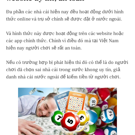
Đa phần các nhà cái hiện nay đều hoạt động dưới hình
thức online và trụ sở chính sẽ được đặt ở nước ngoài.
Và hình thức này được hoạt động trên các website hoặc
các app chính thức. Chính vì điều đó mà tại Việt Nam
hiện nay người chơi sẽ rất an toàn.
Nếu có trường hợp bị phát hiện thì đó có thể là do người
chơi đã chọn sai nhà cái trong nước khong uy tín, giả
danh nhà cái nước ngoài để kiếm tiền từ người chơi.