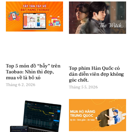
Top 5 món đồ “bẫy” trên
Top phim Hàn Quốc có
Taobao: Nhìn thì đẹp,
dàn diễn viên đẹp không
mua về là bỏ xó
góc chết.
Tháng 6 2, 2026
Tháng 5 5, 2026