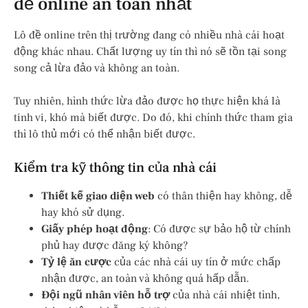
đề online an toàn nhất
Lô đề online trên thị trường đang có nhiều nhà cái hoạt
động khác nhau. Chất lượng uy tín thì nó sẽ tồn tại song
song cả lừa đảo và không an toàn.
Tuy nhiên, hình thức lừa đảo được họ thực hiện khá là
tinh vi, khó mà biết được. Do đó, khi chính thức tham gia
thì lô thủ mới có thể nhận biết được.
Kiểm tra kỹ thông tin của nhà cái
Thiết kế giao diện web
có thân thiện hay không, dễ
hay khó sử dụng.
Giấy phép hoạt động
: Có được sự bảo hộ từ chính
phủ hay được đăng ký không?
Tỷ lệ ăn cược
của các nhà cái uy tín ở mức chấp
nhận được, an toàn và không quá hấp dẫn.
Đội ngũ nhân viên hỗ trợ
của nhà cái nhiệt tình,