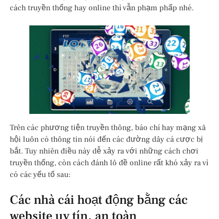
cách truyền thống hay online thì vẫn phạm phấp nhé.
Trên các phương tiện truyền thông, báo chí hay mạng xã
hội luôn có thông tin nói đến các đường dây cá cược bị
bắt. Tuy nhiên điều này dễ xảy ra với những cách chơi
truyền thống, còn cách đánh lô đề online rất khó xảy ra vì
có các yếu tố sau:
Các nhà cái hoạt động bằng các
website uy tín, an toàn