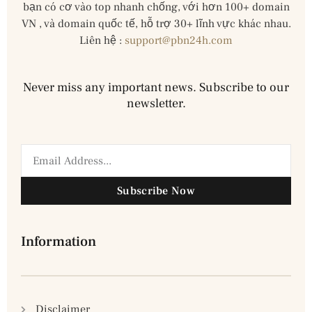
bạn có cơ vào top nhanh chống, với hơn 100+ domain
VN , và domain quốc tế, hỗ trợ 30+ lĩnh vực khác nhau.
Liên hệ :
support@pbn24h.com
Never miss any important news. Subscribe to our
newsletter.
Subscribe Now
Information
Disclaimer